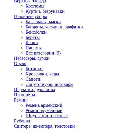
Верхняя одежда
Костюмы
Куртки, безрукавки
Головные уборы
Балаклавы, маски
Банданы, косынки, арафатки
Бейсболки
Береты
Кепки
Панамы
Все категории (9)
Несессеры, сумки
Обувь
Ботинки
Кроссовки, кеды
Сапоги
Сопутствующие товары
Перчатки, рукавицы
Планшеты
Ремни
Ремень армейский
Ремни оружейные
Шнуры пистолетные
Рубашки
Свитера, джемпера, толстовки