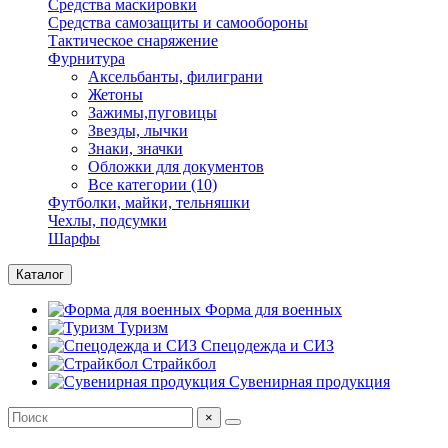
Средства маскировки
Средства самозащиты и самообороны
Тактическое снаряжение
Фурнитура
Аксельбанты, филиграни
Жетоны
Зажимы,пуговицы
Звезды, лычки
Знаки, значки
Обложки для документов
Все категории (10)
Футболки, майки, тельняшки
Чехлы, подсумки
Шарфы
Каталог
Форма для военных
Туризм
Спецодежда и СИЗ
Страйкбол
Сувенирная продукция
×