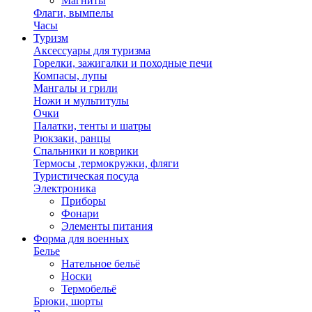
Магниты
Флаги, вымпелы
Часы
Туризм
Аксессуары для туризма
Горелки, зажигалки и походные печи
Компасы, лупы
Мангалы и грили
Ножи и мультитулы
Очки
Палатки, тенты и шатры
Рюкзаки, ранцы
Спальники и коврики
Термосы ,термокружки, фляги
Туристическая посуда
Электроника
Приборы
Фонари
Элементы питания
Форма для военных
Белье
Нательное бельё
Носки
Термобельё
Брюки, шорты