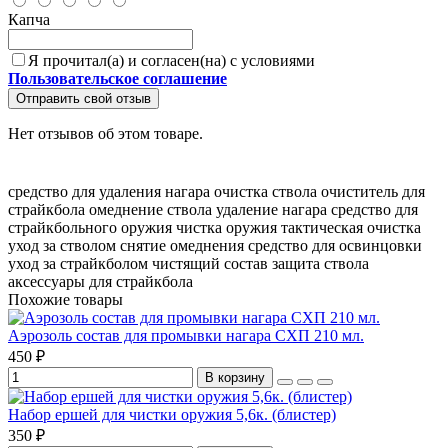
Капча
Я прочитал(а) и согласен(на) с условиями
Пользовательское соглашение
Отправить свой отзыв
Нет отзывов об этом товаре.
средство для удаления нагара
очистка ствола
очиститель для
страйкбола
омеднение ствола
удаление нагара
средство для
страйкбольного оружия
чистка оружия
тактическая очистка
уход за стволом
снятие омеднения
средство для освинцовки
уход за страйкболом
чистящий состав
защита ствола
аксессуары для страйкбола
Похожие товары
Аэрозоль состав для промывки нагара СХП 210 мл.
450 ₽
В корзину
Набор ершей для чистки оружия 5,6к. (блистер)
350 ₽