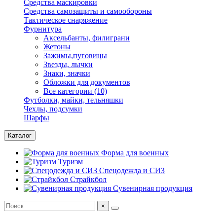
Средства маскировки
Средства самозащиты и самообороны
Тактическое снаряжение
Фурнитура
Аксельбанты, филиграни
Жетоны
Зажимы,пуговицы
Звезды, лычки
Знаки, значки
Обложки для документов
Все категории (10)
Футболки, майки, тельняшки
Чехлы, подсумки
Шарфы
Каталог
Форма для военных
Туризм
Спецодежда и СИЗ
Страйкбол
Сувенирная продукция
×