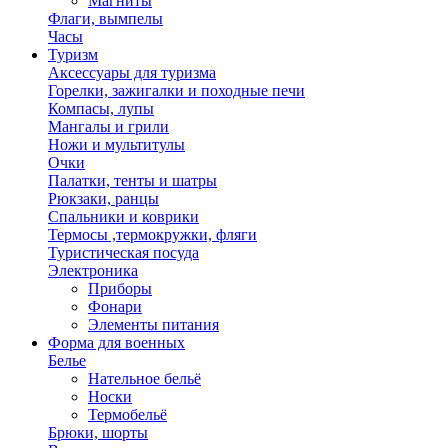
Магниты
Флаги, вымпелы
Часы
Туризм
Аксессуары для туризма
Горелки, зажигалки и походные печи
Компасы, лупы
Мангалы и грили
Ножи и мультитулы
Очки
Палатки, тенты и шатры
Рюкзаки, ранцы
Спальники и коврики
Термосы ,термокружки, фляги
Туристическая посуда
Электроника
Приборы
Фонари
Элементы питания
Форма для военных
Белье
Нательное бельё
Носки
Термобельё
Брюки, шорты