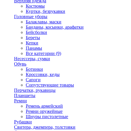
Верхняя одежда
Костюмы
Куртки, безрукавки
Головные уборы
Балаклавы, маски
Банданы, косынки, арафатки
Бейсболки
Береты
Кепки
Панамы
Все категории (9)
Несессеры, сумки
Обувь
Ботинки
Кроссовки, кеды
Сапоги
Сопутствующие товары
Перчатки, рукавицы
Планшеты
Ремни
Ремень армейский
Ремни оружейные
Шнуры пистолетные
Рубашки
Свитера, джемпера, толстовки