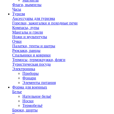
Магниты
Флаги, вымпелы
Часы
Туризм
Аксессуары для туризма
Горелки, зажигалки и походные печи
Компасы, лупы
Мангалы и грили
Ножи и мультитулы
Очки
Палатки, тенты и шатры
Рюкзаки, ранцы
Спальники и коврики
Термосы ,термокружки, фляги
Туристическая посуда
Электроника
Приборы
Фонари
Элементы питания
Форма для военных
Белье
Нательное бельё
Носки
Термобельё
Брюки, шорты