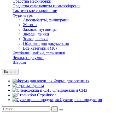
Средства маскировки
Средства самозащиты и самообороны
Тактическое снаряжение
Фурнитура
Аксельбанты, филиграни
Жетоны
Зажимы,пуговицы
Звезды, лычки
Знаки, значки
Обложки для документов
Все категории (10)
Футболки, майки, тельняшки
Чехлы, подсумки
Шарфы
Каталог
Форма для военных
Туризм
Спецодежда и СИЗ
Страйкбол
Сувенирная продукция
×