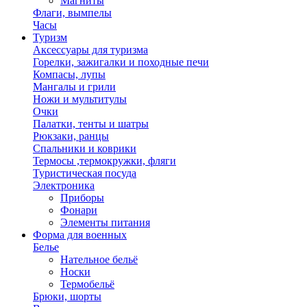
Магниты
Флаги, вымпелы
Часы
Туризм
Аксессуары для туризма
Горелки, зажигалки и походные печи
Компасы, лупы
Мангалы и грили
Ножи и мультитулы
Очки
Палатки, тенты и шатры
Рюкзаки, ранцы
Спальники и коврики
Термосы ,термокружки, фляги
Туристическая посуда
Электроника
Приборы
Фонари
Элементы питания
Форма для военных
Белье
Нательное бельё
Носки
Термобельё
Брюки, шорты