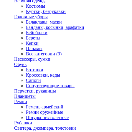
Верхняя одежда
Костюмы
Куртки, безрукавки
Головные уборы
Балаклавы, маски
Банданы, косынки, арафатки
Бейсболки
Береты
Кепки
Панамы
Все категории (9)
Несессеры, сумки
Обувь
Ботинки
Кроссовки, кеды
Сапоги
Сопутствующие товары
Перчатки, рукавицы
Планшеты
Ремни
Ремень армейский
Ремни оружейные
Шнуры пистолетные
Рубашки
Свитера, джемпера, толстовки