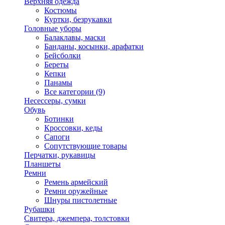
Верхняя одежда
Костюмы
Куртки, безрукавки
Головные уборы
Балаклавы, маски
Банданы, косынки, арафатки
Бейсболки
Береты
Кепки
Панамы
Все категории (9)
Несессеры, сумки
Обувь
Ботинки
Кроссовки, кеды
Сапоги
Сопутствующие товары
Перчатки, рукавицы
Планшеты
Ремни
Ремень армейский
Ремни оружейные
Шнуры пистолетные
Рубашки
Свитера, джемпера, толстовки