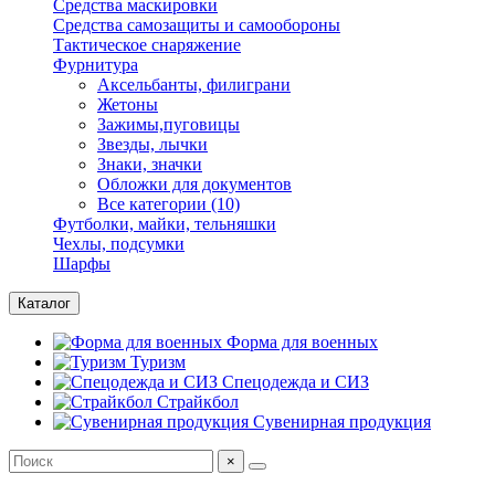
Средства маскировки
Средства самозащиты и самообороны
Тактическое снаряжение
Фурнитура
Аксельбанты, филиграни
Жетоны
Зажимы,пуговицы
Звезды, лычки
Знаки, значки
Обложки для документов
Все категории (10)
Футболки, майки, тельняшки
Чехлы, подсумки
Шарфы
Каталог
Форма для военных
Туризм
Спецодежда и СИЗ
Страйкбол
Сувенирная продукция
×