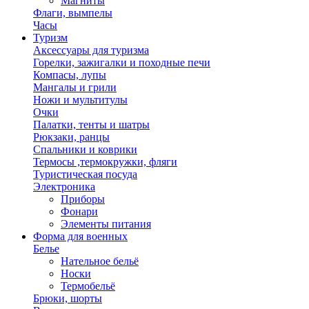
Магниты
Флаги, вымпелы
Часы
Туризм
Аксессуары для туризма
Горелки, зажигалки и походные печи
Компасы, лупы
Мангалы и грили
Ножи и мультитулы
Очки
Палатки, тенты и шатры
Рюкзаки, ранцы
Спальники и коврики
Термосы ,термокружки, фляги
Туристическая посуда
Электроника
Приборы
Фонари
Элементы питания
Форма для военных
Белье
Нательное бельё
Носки
Термобельё
Брюки, шорты