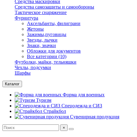
Средства маскировки
Средства самозащиты и самообороны
Тактическое снаряжение
Фурнитура
Аксельбанты, филиграни
Жетоны
Зажимы,пуговицы
Звезды, лычки
Знаки, значки
Обложки для документов
Все категории (10)
Футболки, майки, тельняшки
Чехлы, подсумки
Шарфы
Каталог
Форма для военных
Туризм
Спецодежда и СИЗ
Страйкбол
Сувенирная продукция
×