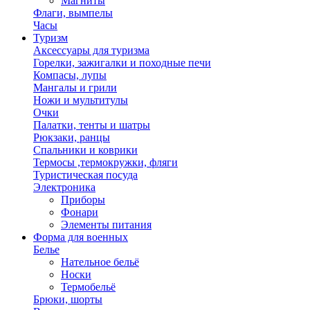
Магниты
Флаги, вымпелы
Часы
Туризм
Аксессуары для туризма
Горелки, зажигалки и походные печи
Компасы, лупы
Мангалы и грили
Ножи и мультитулы
Очки
Палатки, тенты и шатры
Рюкзаки, ранцы
Спальники и коврики
Термосы ,термокружки, фляги
Туристическая посуда
Электроника
Приборы
Фонари
Элементы питания
Форма для военных
Белье
Нательное бельё
Носки
Термобельё
Брюки, шорты