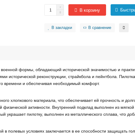
Быстры
В корзину
В закладки
В сравнение
т военной формы, обладающий исторической значимостью и практ
ми исторической реконструкции, страйкбола и пейнтбола. Пилотка
го времени и обеспечивая необходимый комфорт.
ного хлопкового материала, что обеспечивает ей прочность и долг
й физической активности. Внутренний подклад выполнен из мягкой
ый украшает пилотку, выполнен из металлического сплава, что доб
й в полевых условиях заключается в ее способности защищать голо