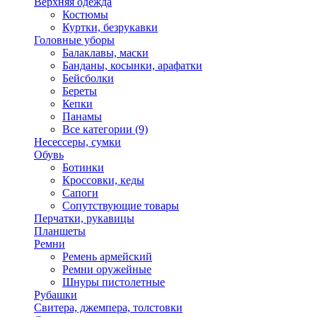
Верхняя одежда
Костюмы
Куртки, безрукавки
Головные уборы
Балаклавы, маски
Банданы, косынки, арафатки
Бейсболки
Береты
Кепки
Панамы
Все категории (9)
Несессеры, сумки
Обувь
Ботинки
Кроссовки, кеды
Сапоги
Сопутствующие товары
Перчатки, рукавицы
Планшеты
Ремни
Ремень армейский
Ремни оружейные
Шнуры пистолетные
Рубашки
Свитера, джемпера, толстовки