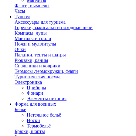
Магниты
Флаги, вымпелы
Часы
Туризм
Аксессуары для туризма
Горелки, зажигалки и походные печи
Компасы, лупы
Мангалы и грили
Ножи и мультитулы
Очки
Палатки, тенты и шатры
Рюкзаки, ранцы
Спальники и коврики
Термосы ,термокружки, фляги
Туристическая посуда
Электроника
Приборы
Фонари
Элементы питания
Форма для военных
Белье
Нательное бельё
Носки
Термобельё
Брюки, шорты