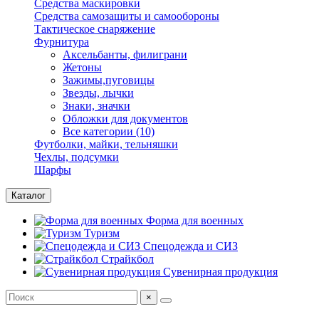
Средства маскировки
Средства самозащиты и самообороны
Тактическое снаряжение
Фурнитура
Аксельбанты, филиграни
Жетоны
Зажимы,пуговицы
Звезды, лычки
Знаки, значки
Обложки для документов
Все категории (10)
Футболки, майки, тельняшки
Чехлы, подсумки
Шарфы
Каталог
Форма для военных
Туризм
Спецодежда и СИЗ
Страйкбол
Сувенирная продукция
×