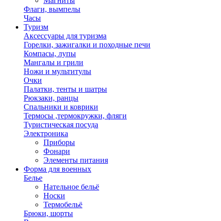
Магниты
Флаги, вымпелы
Часы
Туризм
Аксессуары для туризма
Горелки, зажигалки и походные печи
Компасы, лупы
Мангалы и грили
Ножи и мультитулы
Очки
Палатки, тенты и шатры
Рюкзаки, ранцы
Спальники и коврики
Термосы ,термокружки, фляги
Туристическая посуда
Электроника
Приборы
Фонари
Элементы питания
Форма для военных
Белье
Нательное бельё
Носки
Термобельё
Брюки, шорты