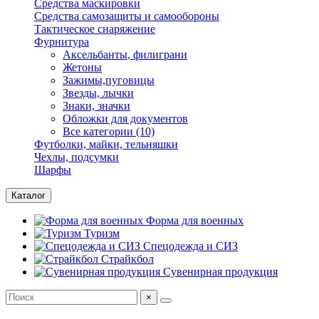
Средства маскировки
Средства самозащиты и самообороны
Тактическое снаряжение
Фурнитура
Аксельбанты, филиграни
Жетоны
Зажимы,пуговицы
Звезды, лычки
Знаки, значки
Обложки для документов
Все категории (10)
Футболки, майки, тельняшки
Чехлы, подсумки
Шарфы
Каталог
Форма для военных
Туризм
Спецодежда и СИЗ
Страйкбол
Сувенирная продукция
×