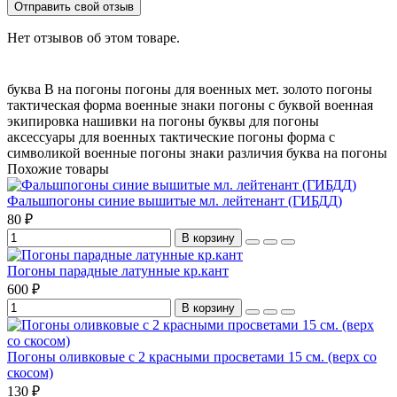
Отправить свой отзыв
Нет отзывов об этом товаре.
буква В на погоны
погоны для военных
мет. золото погоны
тактическая форма
военные знаки
погоны с буквой
военная
экипировка
нашивки на погоны
буквы для погоны
аксессуары для военных
тактические погоны
форма с
символикой
военные погоны
знаки различия
буква на погоны
Похожие товары
Фальшпогоны синие вышитые мл. лейтенант (ГИБДД)
80 ₽
В корзину
Погоны парадные латунные кр.кант
600 ₽
В корзину
Погоны оливковые с 2 красными просветами 15 см. (верх со
скосом)
130 ₽