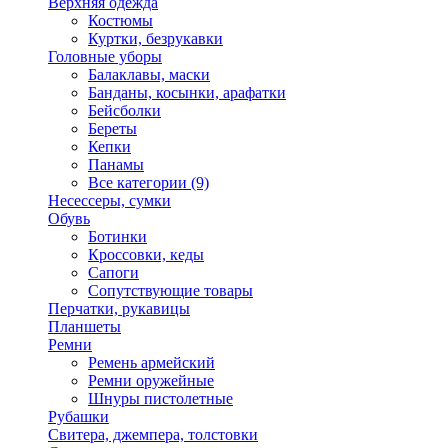
Верхняя одежда
Костюмы
Куртки, безрукавки
Головные уборы
Балаклавы, маски
Банданы, косынки, арафатки
Бейсболки
Береты
Кепки
Панамы
Все категории (9)
Несессеры, сумки
Обувь
Ботинки
Кроссовки, кеды
Сапоги
Сопутствующие товары
Перчатки, рукавицы
Планшеты
Ремни
Ремень армейский
Ремни оружейные
Шнуры пистолетные
Рубашки
Свитера, джемпера, толстовки