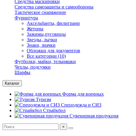
Средства маскировки
Средства самозащиты и самообороны
Тактическое снаряжение
Фурнитура
Аксельбанты, филиграни
Жетоны
Зажимы,пуговицы
Звезды, лычки
Знаки, значки
Обложки для документов
Все категории (10)
Футболки, майки, тельняшки
Чехлы, подсумки
Шарфы
Каталог
Форма для военных
Туризм
Спецодежда и СИЗ
Страйкбол
Сувенирная продукция
×