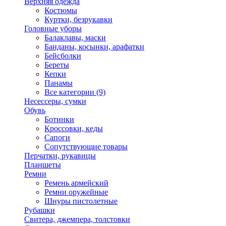
Верхняя одежда
Костюмы
Куртки, безрукавки
Головные уборы
Балаклавы, маски
Банданы, косынки, арафатки
Бейсболки
Береты
Кепки
Панамы
Все категории (9)
Несессеры, сумки
Обувь
Ботинки
Кроссовки, кеды
Сапоги
Сопутствующие товары
Перчатки, рукавицы
Планшеты
Ремни
Ремень армейский
Ремни оружейные
Шнуры пистолетные
Рубашки
Свитера, джемпера, толстовки