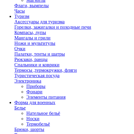
Магниты
Флаги, вымпелы
Часы
Туризм
Аксессуары для туризма
Горелки, зажигалки и походные печи
Компасы, лупы
Мангалы и грили
Ножи и мультитулы
Очки
Палатки, тенты и шатры
Рюкзаки, ранцы
Спальники и коврики
Термосы ,термокружки, фляги
Туристическая посуда
Электроника
Приборы
Фонари
Элементы питания
Форма для военных
Белье
Нательное бельё
Носки
Термобельё
Брюки, шорты