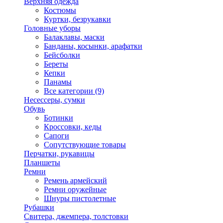
Верхняя одежда
Костюмы
Куртки, безрукавки
Головные уборы
Балаклавы, маски
Банданы, косынки, арафатки
Бейсболки
Береты
Кепки
Панамы
Все категории (9)
Несессеры, сумки
Обувь
Ботинки
Кроссовки, кеды
Сапоги
Сопутствующие товары
Перчатки, рукавицы
Планшеты
Ремни
Ремень армейский
Ремни оружейные
Шнуры пистолетные
Рубашки
Свитера, джемпера, толстовки