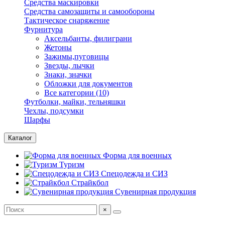
Средства маскировки
Средства самозащиты и самообороны
Тактическое снаряжение
Фурнитура
Аксельбанты, филиграни
Жетоны
Зажимы,пуговицы
Звезды, лычки
Знаки, значки
Обложки для документов
Все категории (10)
Футболки, майки, тельняшки
Чехлы, подсумки
Шарфы
Каталог
Форма для военных
Туризм
Спецодежда и СИЗ
Страйкбол
Сувенирная продукция
×