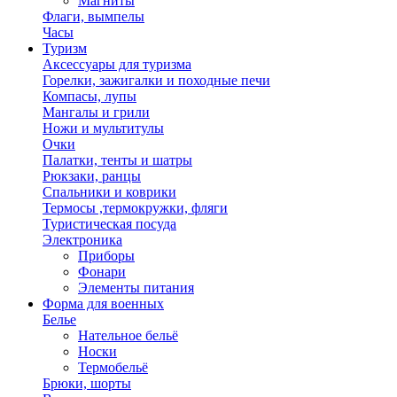
Магниты
Флаги, вымпелы
Часы
Туризм
Аксессуары для туризма
Горелки, зажигалки и походные печи
Компасы, лупы
Мангалы и грили
Ножи и мультитулы
Очки
Палатки, тенты и шатры
Рюкзаки, ранцы
Спальники и коврики
Термосы ,термокружки, фляги
Туристическая посуда
Электроника
Приборы
Фонари
Элементы питания
Форма для военных
Белье
Нательное бельё
Носки
Термобельё
Брюки, шорты