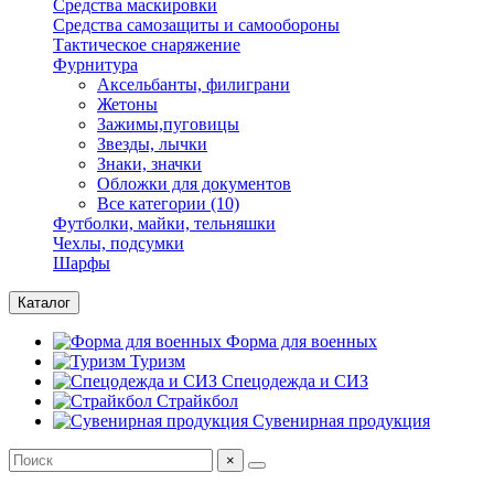
Средства маскировки
Средства самозащиты и самообороны
Тактическое снаряжение
Фурнитура
Аксельбанты, филиграни
Жетоны
Зажимы,пуговицы
Звезды, лычки
Знаки, значки
Обложки для документов
Все категории (10)
Футболки, майки, тельняшки
Чехлы, подсумки
Шарфы
Каталог
Форма для военных
Туризм
Спецодежда и СИЗ
Страйкбол
Сувенирная продукция
×