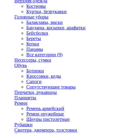
Верхняя одежда
Костюмы
Куртки, безрукавки
Головные уборы
Балаклавы, маски
Банданы, косынки, арафатки
Бейсболки
Береты
Кепки
Панамы
Все категории (9)
Несессеры, сумки
Обувь
Ботинки
Кроссовки, кеды
Сапоги
Сопутствующие товары
Перчатки, рукавицы
Планшеты
Ремни
Ремень армейский
Ремни оружейные
Шнуры пистолетные
Рубашки
Свитера, джемпера, толстовки