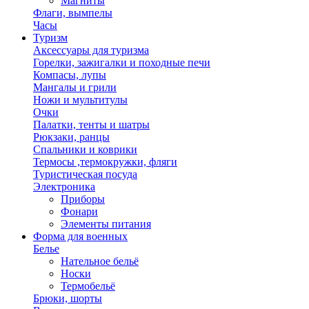
Магниты
Флаги, вымпелы
Часы
Туризм
Аксессуары для туризма
Горелки, зажигалки и походные печи
Компасы, лупы
Мангалы и грили
Ножи и мультитулы
Очки
Палатки, тенты и шатры
Рюкзаки, ранцы
Спальники и коврики
Термосы ,термокружки, фляги
Туристическая посуда
Электроника
Приборы
Фонари
Элементы питания
Форма для военных
Белье
Нательное бельё
Носки
Термобельё
Брюки, шорты