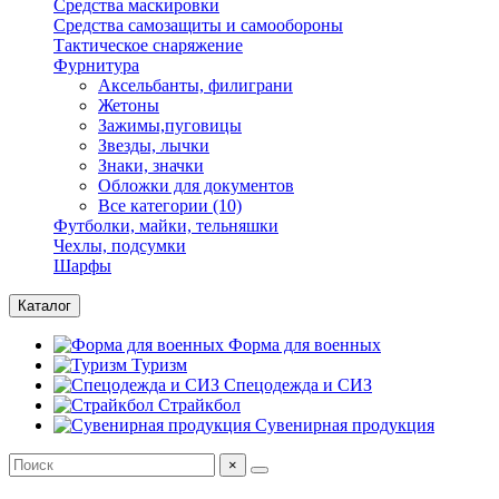
Средства маскировки
Средства самозащиты и самообороны
Тактическое снаряжение
Фурнитура
Аксельбанты, филиграни
Жетоны
Зажимы,пуговицы
Звезды, лычки
Знаки, значки
Обложки для документов
Все категории (10)
Футболки, майки, тельняшки
Чехлы, подсумки
Шарфы
Каталог
Форма для военных
Туризм
Спецодежда и СИЗ
Страйкбол
Сувенирная продукция
×