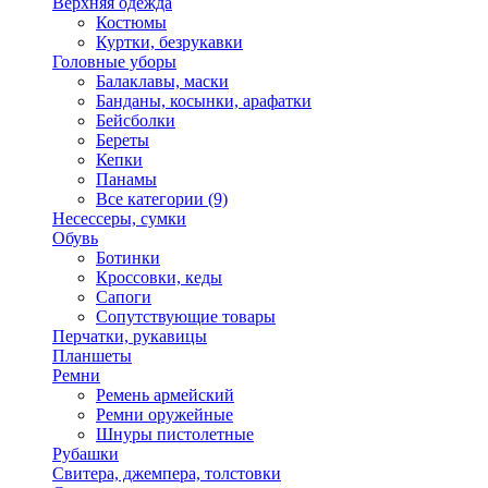
Верхняя одежда
Костюмы
Куртки, безрукавки
Головные уборы
Балаклавы, маски
Банданы, косынки, арафатки
Бейсболки
Береты
Кепки
Панамы
Все категории (9)
Несессеры, сумки
Обувь
Ботинки
Кроссовки, кеды
Сапоги
Сопутствующие товары
Перчатки, рукавицы
Планшеты
Ремни
Ремень армейский
Ремни оружейные
Шнуры пистолетные
Рубашки
Свитера, джемпера, толстовки