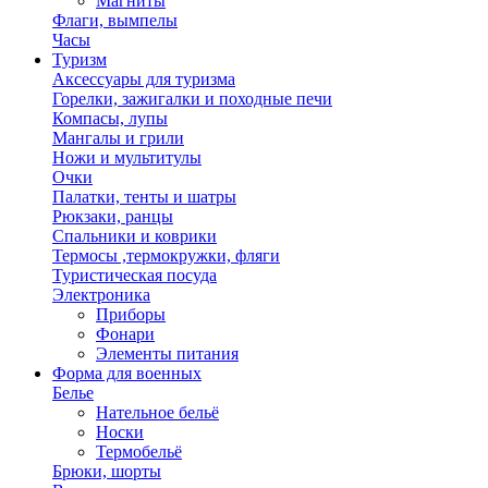
Магниты
Флаги, вымпелы
Часы
Туризм
Аксессуары для туризма
Горелки, зажигалки и походные печи
Компасы, лупы
Мангалы и грили
Ножи и мультитулы
Очки
Палатки, тенты и шатры
Рюкзаки, ранцы
Спальники и коврики
Термосы ,термокружки, фляги
Туристическая посуда
Электроника
Приборы
Фонари
Элементы питания
Форма для военных
Белье
Нательное бельё
Носки
Термобельё
Брюки, шорты