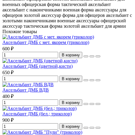
военных
офицерская форма
тактический аксельбант
аксельбант с наконечниками
военная форма
аксессуары для
офицеров
золотой аксессуар
форма для офицеров
аксельбант с
золотыми наконечниками
военные аксессуары
офицерский
аксессуар
тактическая форма
золотой аксельбант для армии
Похожие товары
Аксельбант ДМБ с мет. якорем (триколор)
600 ₽
В корзину
Аксельбант ДМБ (цветной,кисти)
650 ₽
В корзину
Аксельбант ДМБ ВДВ
400 ₽
В корзину
Аксельбант ДМБ (бел.; триколор)
900 ₽
В корзину