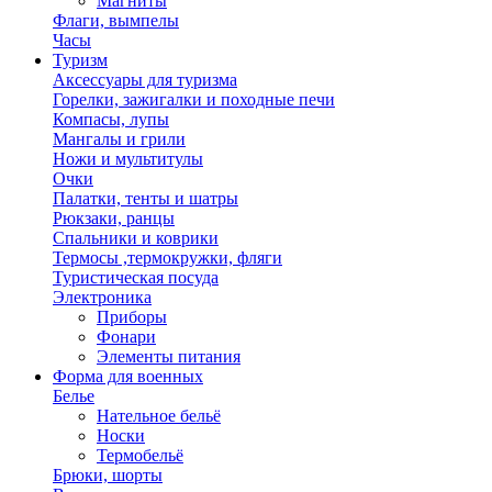
Магниты
Флаги, вымпелы
Часы
Туризм
Аксессуары для туризма
Горелки, зажигалки и походные печи
Компасы, лупы
Мангалы и грили
Ножи и мультитулы
Очки
Палатки, тенты и шатры
Рюкзаки, ранцы
Спальники и коврики
Термосы ,термокружки, фляги
Туристическая посуда
Электроника
Приборы
Фонари
Элементы питания
Форма для военных
Белье
Нательное бельё
Носки
Термобельё
Брюки, шорты