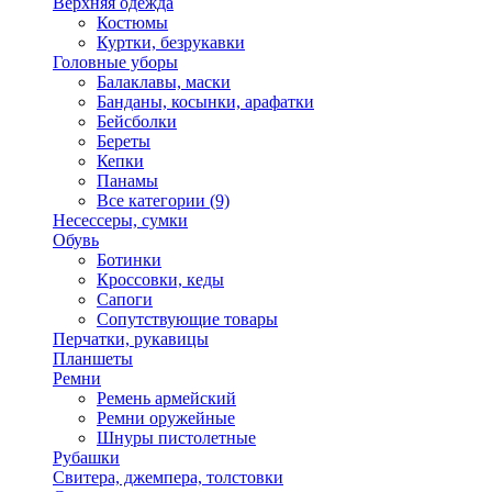
Верхняя одежда
Костюмы
Куртки, безрукавки
Головные уборы
Балаклавы, маски
Банданы, косынки, арафатки
Бейсболки
Береты
Кепки
Панамы
Все категории (9)
Несессеры, сумки
Обувь
Ботинки
Кроссовки, кеды
Сапоги
Сопутствующие товары
Перчатки, рукавицы
Планшеты
Ремни
Ремень армейский
Ремни оружейные
Шнуры пистолетные
Рубашки
Свитера, джемпера, толстовки