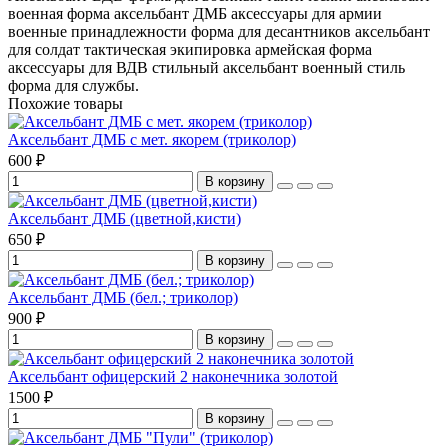
военная форма
аксельбант ДМБ
аксессуары для армии
военные принадлежности
форма для десантников
аксельбант
для солдат
тактическая экипировка
армейская форма
аксессуары для ВДВ
стильный аксельбант
военный стиль
форма для службы.
Похожие товары
Аксельбант ДМБ с мет. якорем (триколор)
600 ₽
В корзину
Аксельбант ДМБ (цветной,кисти)
650 ₽
В корзину
Аксельбант ДМБ (бел.; триколор)
900 ₽
В корзину
Аксельбант офицерский 2 наконечника золотой
1500 ₽
В корзину