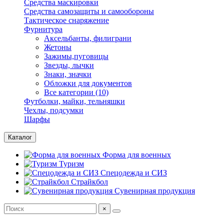
Средства маскировки
Средства самозащиты и самообороны
Тактическое снаряжение
Фурнитура
Аксельбанты, филиграни
Жетоны
Зажимы,пуговицы
Звезды, лычки
Знаки, значки
Обложки для документов
Все категории (10)
Футболки, майки, тельняшки
Чехлы, подсумки
Шарфы
Каталог
Форма для военных
Туризм
Спецодежда и СИЗ
Страйкбол
Сувенирная продукция
×