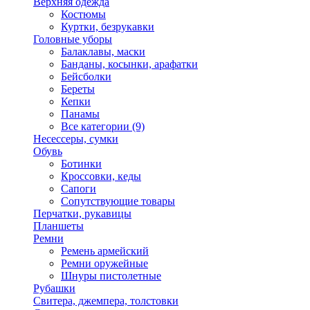
Верхняя одежда
Костюмы
Куртки, безрукавки
Головные уборы
Балаклавы, маски
Банданы, косынки, арафатки
Бейсболки
Береты
Кепки
Панамы
Все категории (9)
Несессеры, сумки
Обувь
Ботинки
Кроссовки, кеды
Сапоги
Сопутствующие товары
Перчатки, рукавицы
Планшеты
Ремни
Ремень армейский
Ремни оружейные
Шнуры пистолетные
Рубашки
Свитера, джемпера, толстовки