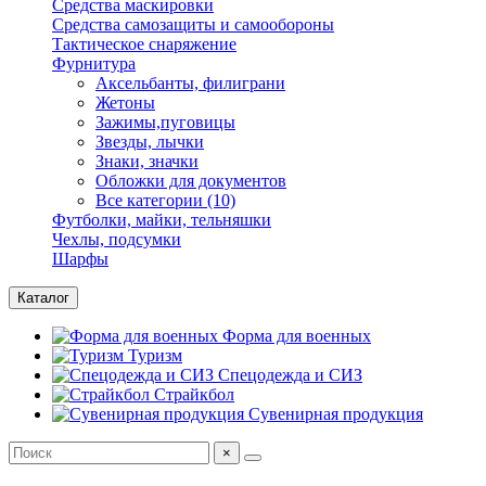
Средства маскировки
Средства самозащиты и самообороны
Тактическое снаряжение
Фурнитура
Аксельбанты, филиграни
Жетоны
Зажимы,пуговицы
Звезды, лычки
Знаки, значки
Обложки для документов
Все категории (10)
Футболки, майки, тельняшки
Чехлы, подсумки
Шарфы
Каталог
Форма для военных
Туризм
Спецодежда и СИЗ
Страйкбол
Сувенирная продукция
×