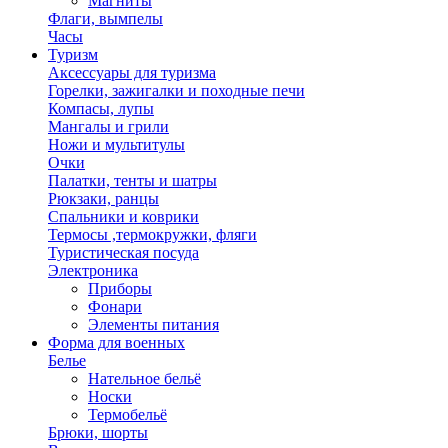
Магниты
Флаги, вымпелы
Часы
Туризм
Аксессуары для туризма
Горелки, зажигалки и походные печи
Компасы, лупы
Мангалы и грили
Ножи и мультитулы
Очки
Палатки, тенты и шатры
Рюкзаки, ранцы
Спальники и коврики
Термосы ,термокружки, фляги
Туристическая посуда
Электроника
Приборы
Фонари
Элементы питания
Форма для военных
Белье
Нательное бельё
Носки
Термобельё
Брюки, шорты