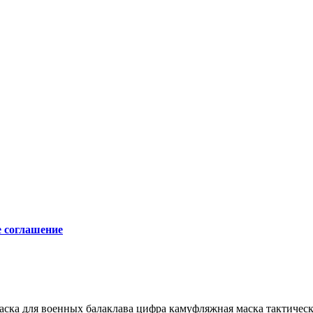
е соглашение
аска для военных
балаклава цифра
камуфляжная маска
тактическ