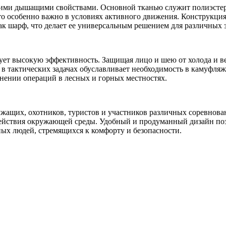
окими дышащими свойствами. Основной тканью служит полиэстер
то особенно важно в условиях активного движения. Конструкция
ак шарф, что делает ее универсальным решением для различных з
ет высокую эффективность. Защищая лицо и шею от холода и ве
 в тактических задачах обуславливает необходимость в камуфляж
нении операций в лесных и горных местностях.
жащих, охотников, туристов и участников различных соревнован
действия окружающей среды. Удобный и продуманный дизайн поз
ных людей, стремящихся к комфорту и безопасности.