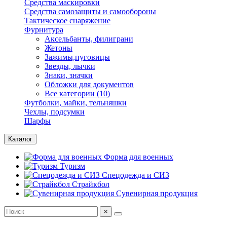
Средства маскировки
Средства самозащиты и самообороны
Тактическое снаряжение
Фурнитура
Аксельбанты, филиграни
Жетоны
Зажимы,пуговицы
Звезды, лычки
Знаки, значки
Обложки для документов
Все категории (10)
Футболки, майки, тельняшки
Чехлы, подсумки
Шарфы
Каталог
Форма для военных
Туризм
Спецодежда и СИЗ
Страйкбол
Сувенирная продукция
×