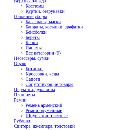
Верхняя одежда
Костюмы
Куртки, безрукавки
Головные уборы
Балаклавы, маски
Банданы, косынки, арафатки
Бейсболки
Береты
Кепки
Панамы
Все категории (9)
Несессеры, сумки
Обувь
Ботинки
Кроссовки, кеды
Сапоги
Сопутствующие товары
Перчатки, рукавицы
Планшеты
Ремни
Ремень армейский
Ремни оружейные
Шнуры пистолетные
Рубашки
Свитера, джемпера, толстовки