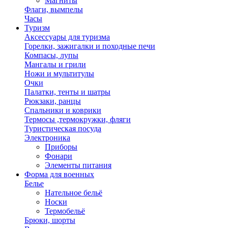
Магниты
Флаги, вымпелы
Часы
Туризм
Аксессуары для туризма
Горелки, зажигалки и походные печи
Компасы, лупы
Мангалы и грили
Ножи и мультитулы
Очки
Палатки, тенты и шатры
Рюкзаки, ранцы
Спальники и коврики
Термосы ,термокружки, фляги
Туристическая посуда
Электроника
Приборы
Фонари
Элементы питания
Форма для военных
Белье
Нательное бельё
Носки
Термобельё
Брюки, шорты